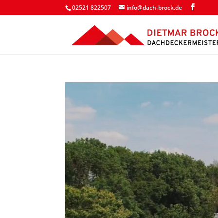
02521 822507
info@dach-brock.de