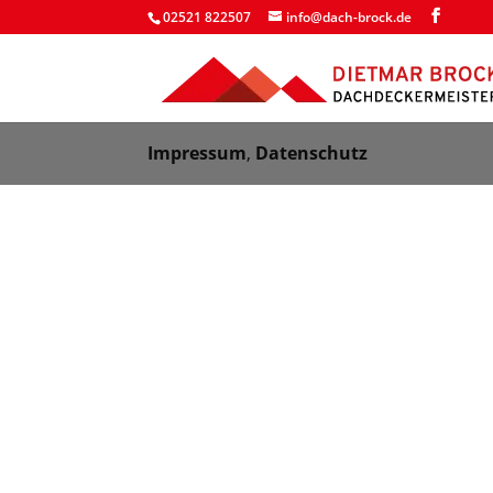
02521 822507
info@dach-brock.de
Impressum
,
Datenschutz